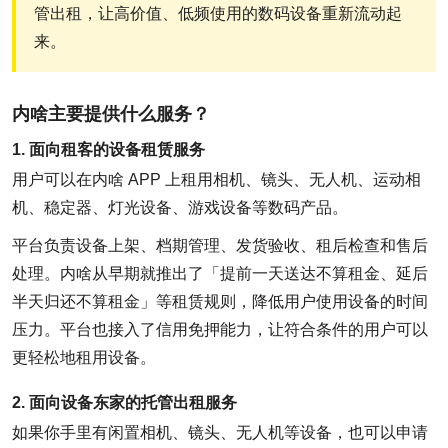
管出租，让高价值、低频使用的数码设备重新流动起
来。
内啥主要提供什么服务？
1. 面向租客的设备租赁服务
用户可以在内啥 APP 上租用相机、镜头、无人机、运动相
机、稳定器、灯光设备、游戏设备等数码产品。
平台负责设备上架、档期管理、发货验收、租后检查和售后
处理。内啥从早期就推出了「提前一天送达不算租金、延后
半天归还不算租金」等租赁规则，降低用户使用设备的时间
压力。平台也接入了信用免押能力，让符合条件的用户可以
更轻松地租用设备。
2. 面向设备东家的托管出租服务
如果你手里有闲置相机、镜头、无人机等设备，也可以申请